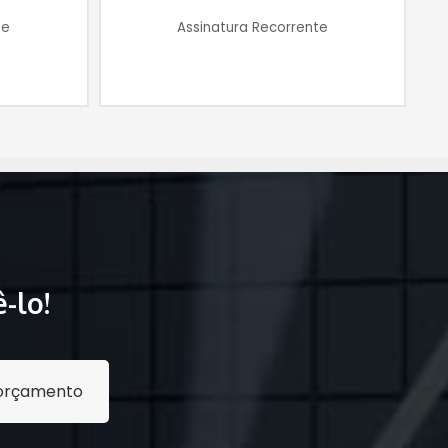
te
Assinatura Recorrente
-lo!
r orçamento