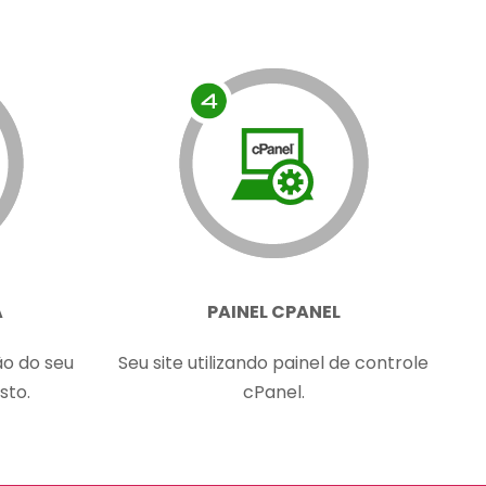
A
PAINEL CPANEL
ão do seu
Seu site utilizando painel de controle
sto.
cPanel.