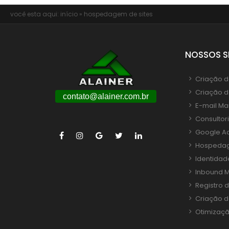
você esta aqui:
início
»
hospedagem de sites
NOSSOS S
Criação de
Criação d
contato@alainer.com.br
E-mail Ma
Consultor
Google A
Hospedag
Identidad
Inbound M
Registro 
Criação d
Otimizaçã