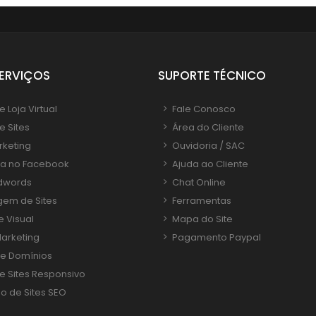
ERVIÇOS
SUPORTE TÉCNICO
 Loja Virtual
Fale Conosco
e Sites
Área do Cliente
rketing
Ouvidoria / SAC
ia no Facebook
Ajuda ao Cliente
dwords
Chat Online
em de Sites
Ferramentas
e Visual
Mapa do Site
arketing
Pagamento Paypal
de Domínios
e Sites Responsivo
o de Sites SEO