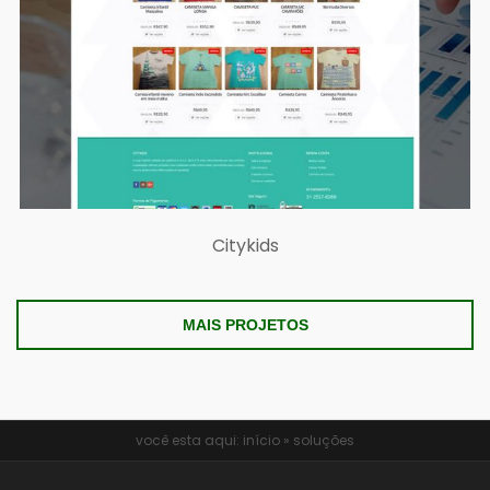
Citykids
MAIS PROJETOS
você esta aqui:
início
»
soluções