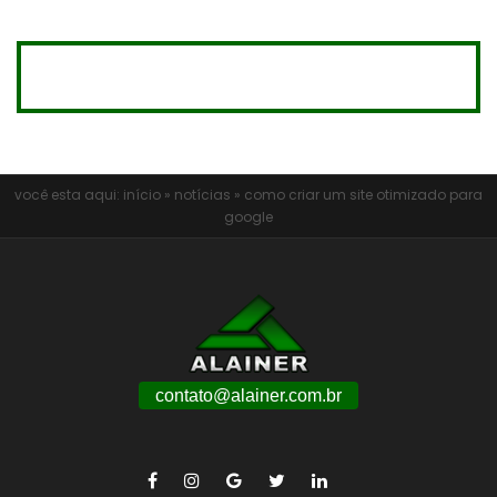
você esta aqui:
início
»
notícias
»
como criar um site otimizado para
google
contato@alainer.com.br