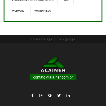
PLANEJAMENTO ESTRATÉGICO
SEO
WEBMAIL
WORDPRESS
você esta aqui:
início
»
google
contato@alainer.com.br